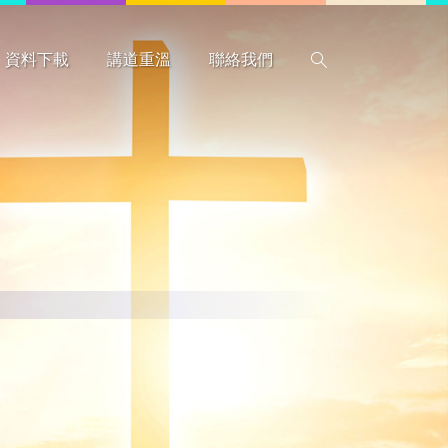
資料下載
講道重溫
聯絡我們
搜尋
惡劣天氣指引
行事曆
程序表
圖書館藏書
表格
本會資料
教牧同工