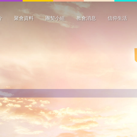
介
聚會資料
團契小組
教會消息
信仰生活
要
史
構
工
聚會時間
主日崇拜
主日學
祈禱會
團契
其他
長者
成年
青少年
兒童
最新消息
新書介紹
花絮
心潮
見證分享
靈修資料
祈禱事項