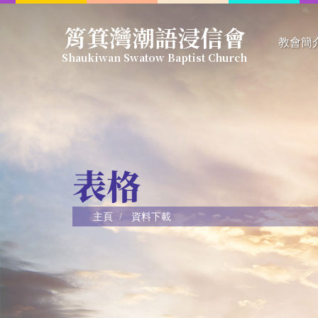
Skip
筲箕灣潮語浸信會
to
教會簡
main
Shaukiwan Swatow Baptist Church
content
信仰綱
教會簡
教會架
教牧同
表格
主頁
資料下載