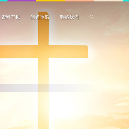
資料下載
講道重溫
聯絡我們
搜尋
惡劣天氣指引
行事曆
程序表
圖書館藏書
表格
本會資料
教牧同工