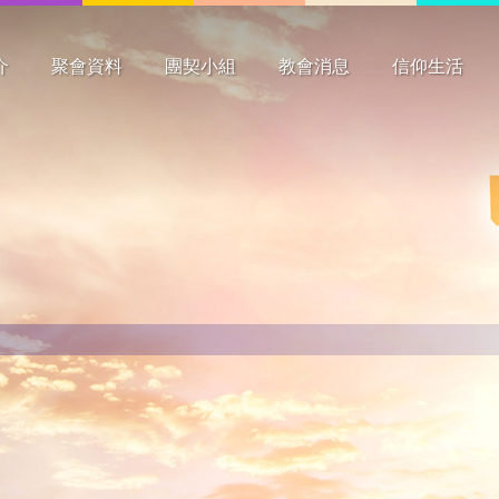
介
聚會資料
團契小組
教會消息
信仰生活
要
史
構
工
聚會時間
主日崇拜
主日學
祈禱會
團契
其他
長者
成年
青少年
兒童
最新消息
新書介紹
花絮
心潮
見證分享
靈修資料
祈禱事項