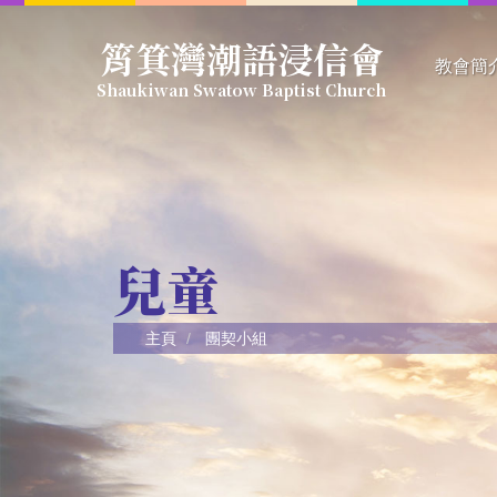
Skip
筲箕灣潮語浸信會
to
教會簡
main
Shaukiwan Swatow Baptist Church
content
信仰綱
教會簡
教會架
教牧同
兒童
主頁
團契小組