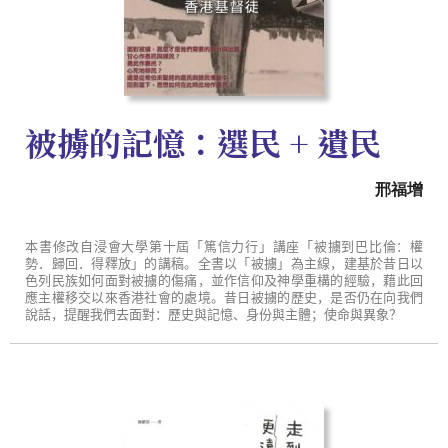
被擄的記憶：選民 + 遺民
邢福增
本書修改自浸會大學第十屆「篤信力行」講座「被擄到巴比倫：權
勢．歸回．得釋放」的講稿。全書以「被擄」為主線，建基於昔日以
色列民族如何面對被擄的傷痛，並作信仰及神學重構的經驗，藉此回
應主權移交以來香港社會的處境。昔日被擄的歷史，是否仍在向我們
說話，提醒我們去面對：歷史與記憶、身份與主體；使命與異象？