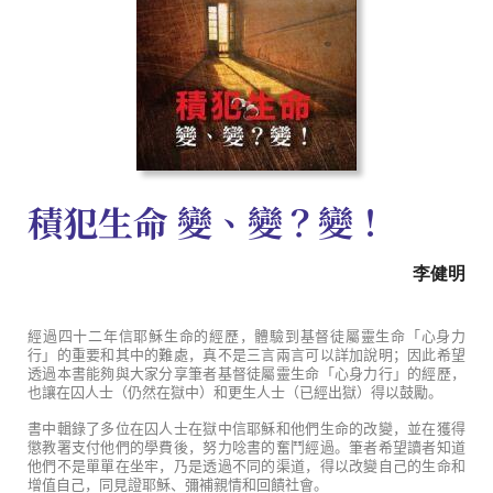
積犯生命 變、變？變！
李健明
經過四十二年信耶穌生命的經歷，體驗到基督徒屬靈生命「心身力
行」的重要和其中的難處，真不是三言兩言可以詳加說明；因此希望
透過本書能夠與大家分享筆者基督徒屬靈生命「心身力行」的經歷，
也讓在囚人士（仍然在獄中）和更生人士（已經出獄）得以鼓勵。
書中輯錄了多位在囚人士在獄中信耶穌和他們生命的改變，並在獲得
懲教署支付他們的學費後，努力唸書的奮鬥經過。筆者希望讀者知道
他們不是單單在坐牢，乃是透過不同的渠道，得以改變自己的生命和
增值自己，同見證耶穌、彌補親情和回饋社會。