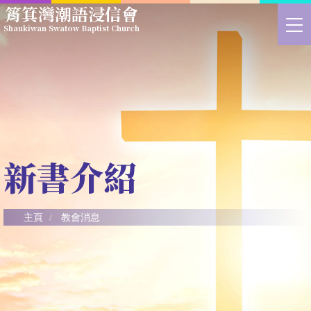
Skip
筲箕灣潮語浸信會
to
>
Shaukiwan Swatow Baptist Church
main
切
content
換
選
單
新書介紹
主頁
教會消息