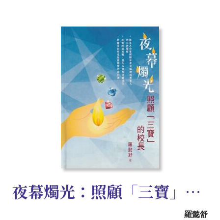
夜幕燭光：照顧「三寶」的校長
羅懿舒