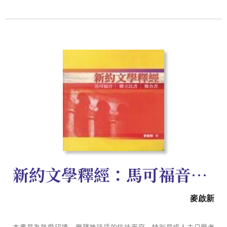
新約文學釋經：馬可福音．腓利比書．雅各書
麥啟新