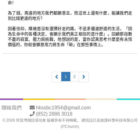
命！
為了錢，再遠的地方我們都願意去，而這世上還有什麼，能讓我們走
到比錢更遠的地方？
因著信仰，陳維恩沒有選擇好走的路，不追求優渥舒適的生活，「因
為生命中的各種決定，會顯示我們真正相信的是什麼」。回顧那段數
不盡的寂寞、壓力與挑戰，他想說的是，當你認真思考什麼是有永恆
價值的，你就會願意用力將生命「砸」在那些事情上。
1
2
聯絡我們
hkssbc1954@gmail.com
(852) 2886 3018
©
2026
筲箕灣潮語浸信會 版權所有不得轉載。 網頁設計及維護
科擎科技有限公司
(ITChurch)
.