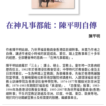
在神凡事都能：陳平明自傳
陳平明
作者陳平明姑娘，乃世界福音動員會香港區前總幹事。本書乃作者之
自傳，講述作者從小時候的家庭成長、蒙召、踏上宣教事奉三十多年
的經歷，全部體會神的恩典──「在神凡事都能」。
陳平明姑娘屬於「三士」：護士、碩士、宣教士。童年時一次患病經
歷而信主，
1962
年於香港浸信教會受浸；中學時代於教會獻心會及主
日崇拜蒙召，一生為神踏上宣教路；為裝備事奉，先後於香港瑪麗醫
院當學護、在蘇格蘭格拉斯哥南部醫院修讀產科、入讀環球福音會宣
教士訓練學院及香港浸信會神學院等。
1974-1977
年獨個兒到非洲宣
教；
1978-1983
年期間於福音船「真道號」、「忠僕號」服事；
1983-
1994
年為香港浸信教會女傳道；
1995-2007
年為世界福音動員會
(
香港
)
總幹事；平生的宣教足跡遍及非洲、印度、中國、東亞、歐美等地。
現於同行坊關顧宣教士及有需要的肢體，繼續事奉主。