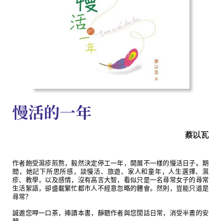
慢活的一年
蔡以瓦
作者飽受濕疹煎熬，毅然決定停工一年，開展不一樣的慢活日子。期
間，她記下所思所感，談慢活、旅遊、家人和童年，人生選擇、濕
疹、教學，以及感情，沒有高言大智，看似只是一名尋常女子的尋常
生活絮語，卻盛載繁忙都市人不經意忽略的體會。然則，豈能只道是
尋常？
誠邀您呷一口茶，捧讀本書，靜聽作者與您閒話日常，消受半晝的安