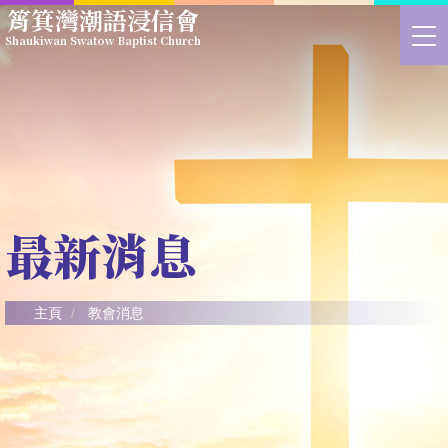
Skip
筲箕灣潮語浸信會
to
>
Shaukiwan Swatow Baptist Church
main
切
content
換
選
單
最新消息
主頁
教會消息