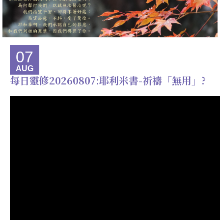
07
AUG
每日靈修20260807:耶利米書-祈禱「無用」?