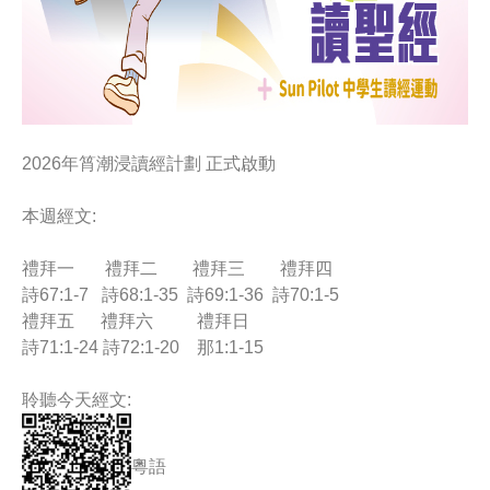
2026年筲潮浸讀經計劃 正式啟動
本週經文:
禮拜一 禮拜二 禮拜三 禮拜四
詩67:1-7
詩68:1-35
詩69:1-36
詩70:1-5
禮拜五 禮拜六 禮拜日
詩71:1-24
詩72:1-20
那1:1-15
聆聽今天經文:
粵語