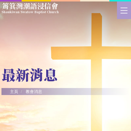
Skip
筲箕灣潮語浸信會
to
>
Shaukiwan Swatow Baptist Church
main
切
content
換
選
單
最新消息
主頁
教會消息