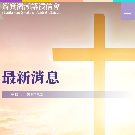
Skip
筲箕灣潮語浸信會
to
>
Shaukiwan Swatow Baptist Church
main
切
content
換
選
單
最新消息
主頁
教會消息