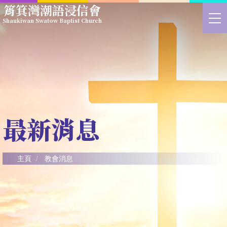
Skip
筲箕灣潮語浸信會
to
>
Shaukiwan Swatow Baptist Church
main
切
content
換
選
單
最新消息
主頁
教會消息