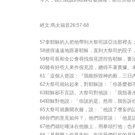
經文:馬太福音26:57-68
57拿耶穌的人把他帶到大祭司該亞法那裡去
58彼得遠遠地跟著耶穌，直到大祭司的院子
59祭司長和全公會尋找假見證控告耶穌，要
60雖有好些人來作假見證，總得不著實據。
61「這個人曾說：『我能拆毀神的殿，三日
62大祭司就站起來，對耶穌說：「你甚麼都
63耶穌卻不言語。大祭司對他說：「我指著
64耶穌對他說：「你說的是。然而，我告訴
65大祭司就撕開衣服，說：「他說了僭妄的
66你們的意見如何？」他們回答說：「他是
67他們就吐唾沫在他臉上，用拳頭打他；也
68「基督啊！你是先知，告訴我們打你的是