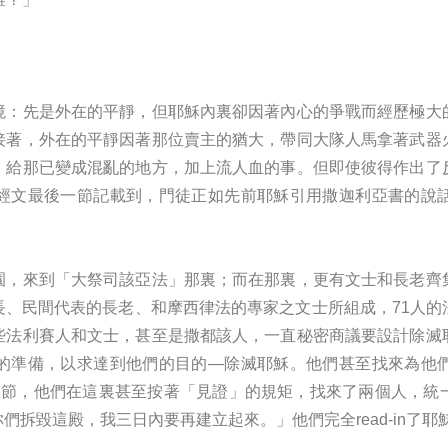
境：先是外在的平靜，但耶穌內裏卻因著內心的爭戰而經歷極大
接著，外在的平靜因著那位賣主的猶大，帶同大隊人馬拿著武器
，給那已變成混亂的地方，加上流人血的事。但即使彼得作出了
經文最後一節記載到，門徒正如先前耶穌引用撒迦利亞書的說
園，來到「大祭司該亞法」那裏；而在那裏，更有文士和長老齊
長、民間代表的長老、和摩西律法的專家之文士所組成，71人的
些法利賽人和文士，甚至是撒都該人，一直秘密商議要設計除滅
的準備，以求達到他們的目的—除滅耶穌。他們甚至找來為他
61節，他們在這裏甚至按著「見證」的規矩，找來了兩個人，
們拆毀這殿，我三日內要再建立起來。」他們完全read-in了