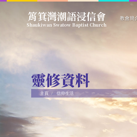
Skip
筲箕灣潮語浸信會
to
教會簡
main
Shaukiwan Swatow Baptist Church
content
信仰綱
教會簡
教會架
教牧同
靈修資料
主頁
信仰生活