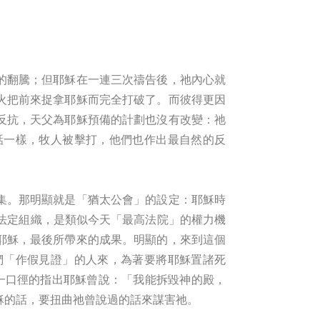
的翻騰；但耶穌在一連三次禱告後，祂內心就
火把前來捉拿耶穌而完全打破了。而彼得更因
反抗，天父為耶穌預備的計劃也沒有改變：祂
話一樣，牧人被擊打，他們也作出最自然的反
集。那明顯就是「猶太公會」的設定：耶穌時
法定組織，是類似今天「最高法院」的權力機
耶穌，最後所帶來的成果。明顯的，來到這個
們「作假見證」的人來，為著要將耶穌置諸死
統一口徑的指出耶穌曾說：「我能拆毀神的殿，
耶穌的話，要扭曲祂曾說過的話來謀害祂。