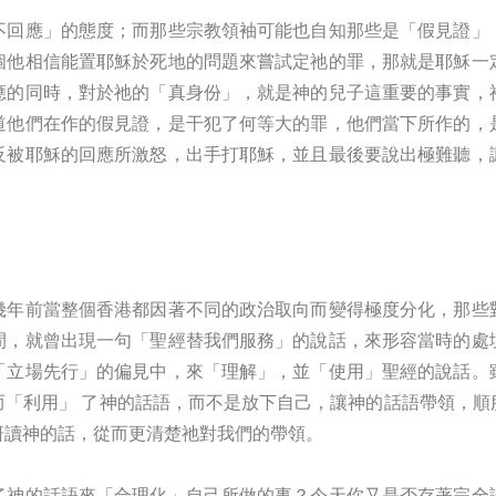
不回應」的態度；而那些宗教領袖可能也自知那些是「假見證」
個他相信能置耶穌於死地的問題來嘗試定祂的罪，那就是耶穌一
應的同時，對於祂的「真身份」，就是神的兒子這重要的事實，
道他們在作的假見證，是干犯了何等大的罪，他們當下所作的，
反被耶穌的回應所激怒，出手打耶穌，並且最後要說出極難聽，
幾年前當整個香港都因著不同的政治取向而變得極度分化，那些
間，就曾出現一句「聖經替我們服務」的說話，來形容當時的處
「立場先行」的偏見中，來「理解」，並「使用」聖經的說話。
而「利用」 了神的話語，而不是放下自己，讓神的話語帶領，順
研讀神的話，從而更清楚祂對我們的帶領。
了神的話語來「合理化」自己所做的事？今天你又是否存著完全