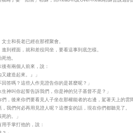
；文士和長老已經在那裡聚會。
，進到裡面，就和差役同坐，要看這事到底怎樣。
治死他。
末後有兩個人前來，說：
內又建造起來。』」
不回答嗎？這些人作見證告你的是甚麼呢？」
永生神叫你起誓告訴我們，你是神的兒子基督不是？」
你們，後來你們要看見人子坐在那權能者的右邊，駕著天上的雲
話，我們何必再用見證人呢？這僭妄的話，現在你們都聽見了。
該死的。」
有用手掌打他的，說：
誰？」