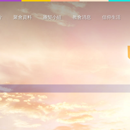
介
聚會資料
團契小組
教會消息
信仰生活
要
史
構
工
聚會時間
主日崇拜
主日學
祈禱會
團契
其他
長者
成年
青少年
兒童
最新消息
新書介紹
花絮
心潮
見證分享
靈修資料
祈禱事項