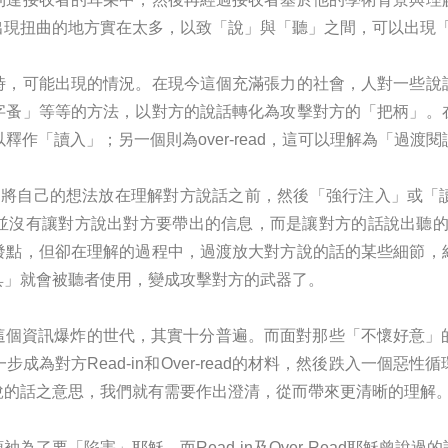
出現扭曲的地方實在太多，以致「說」與「聽」之間，可以出現
時，可能出現的情況。在現今這個充滿張力的社會，人對一些說
字蚤」等等的方法，以對方的說話轉化為攻擊對方的「把柄」。
以釋作「讀入」；另一個則為over-read，這可以理解為「過渡
偏見，將自己的想法放在理解對方說話之前，然後「強行注入」或
沒有讓對方說出對方要帶出的信息，而是讓對方的話說出聽的人自己
發點，但卻在理解的過程中，過渡放大對方說的話的某些細節，
具」就會被聽者使用，變成攻擊對方的武器了。
ad，在現今這個資訊爆炸的世代，其實十分普遍。而面對那些「不懷好
成為對方Read-in和Over-read的材料，然後跌入一個惡
說的話之意思，我們就有需要作出澄清，從而帶來更清晰的理解
了要「陷害」耶穌，而Read-in及Over-Read耶穌曾說