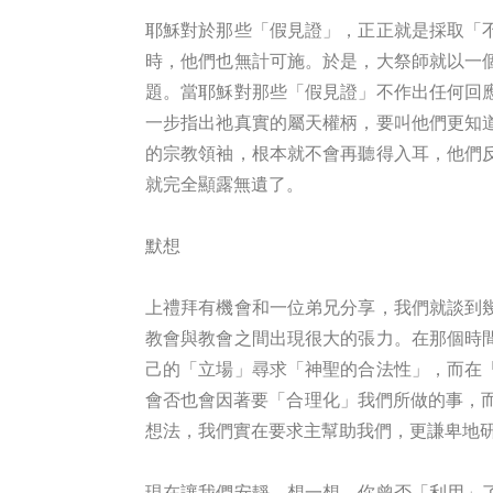
耶穌對於那些「假見證」，正正就是採取「
時，他們也無計可施。於是，大祭師就以一
題。當耶穌對那些「假見證」不作出任何回
一步指出祂真實的屬天權柄，要叫他們更知
的宗教領袖，根本就不會再聽得入耳，他們
就完全顯露無遺了。
默想
上禮拜有機會和一位弟兄分享，我們就談到
教會與教會之間出現很大的張力。在那個時
己的「立場」尋求「神聖的合法性」，而在
會否也會因著要「合理化」我們所做的事，
想法，我們實在要求主幫助我們，更謙卑地
現在讓我們安靜，想一想，你曾否「利用」