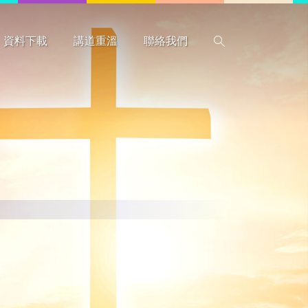
資料下載
講道重溫
聯絡我們
搜尋
惡劣天氣指引
行事曆
程序表
圖書館藏書
表格
本會資料
教牧同工