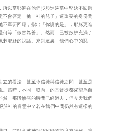
，所以當耶穌在他們步步進逼當中堅決不回應
定不會否定，祂「神的兒子」這重要的身份問
祂不單要回應，指出「你說的是」，耶穌更進
是何等「假冒為善」。然而，已被嫉妒充滿了
諷刺耶穌的說話。來到這裏，他們心中的惡，
對立的看法，甚至令信徒與信徒之間，甚至是
境。當時，不同「取向」的基督徒都渴望為自
雖然，那段慘痛的時間已經過去，但今天我們
服於神的旨意中？若在我們中間仍然有這樣的
謙卑，並願意被神話語改變的態度來讀經，讓