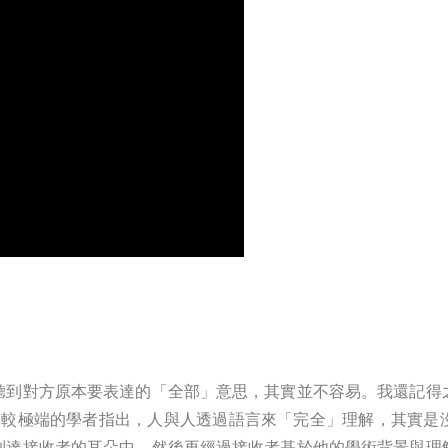
聽到對方原本要表達的「全部」意思，其實並不容易。我還記得
在當中就有比較極端的學者指出，人與人透過語言來「完全」理解，其
到達接收者的耳朵中，然後再經過接收者基於他的學術背景與理