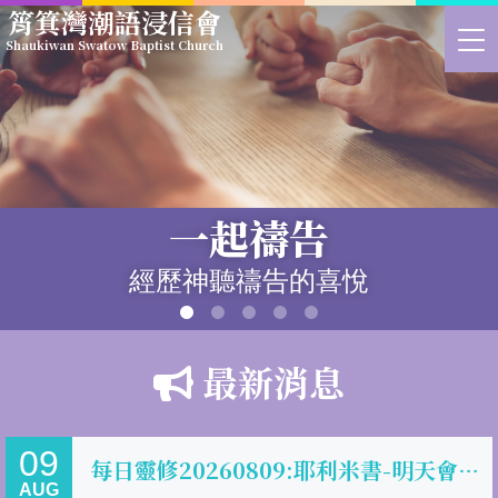
Skip
筲箕灣潮語浸信會
to
>
Shaukiwan Swatow Baptist Church
main
切
content
換
選
單
一起禱告
經歷神聽禱告的喜悅
最新消息
09
每日靈修20260809:耶利米書-明天會更好?
AUG